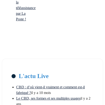
la
téléassistance
par La
Poste !
L'actu Live
CBD : d’où vient-il vraiment et comment est-il
fabriqué ?
il y a 10 mois
Le CBD, ses formes et ses multiples usages
il y a 2
ans