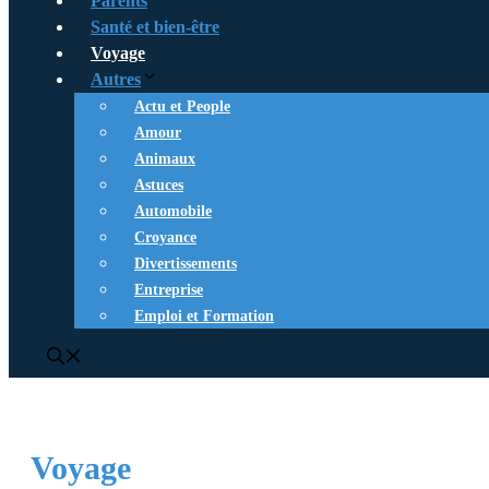
Parents
Santé et bien-être
Voyage
Autres
Actu et People
Amour
Animaux
Astuces
Automobile
Croyance
Divertissements
Entreprise
Emploi et Formation
Voyage