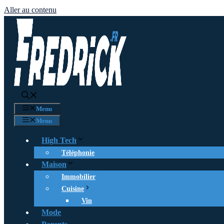
Aller au contenu
Menu
Menu
High Tech
Téléphonie
Maison
Immobilier
Cuisine
Vin
Mode