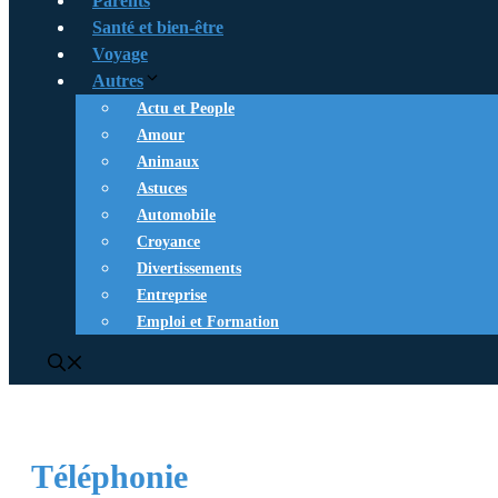
Parents
Santé et bien-être
Voyage
Autres
Actu et People
Amour
Animaux
Astuces
Automobile
Croyance
Divertissements
Entreprise
Emploi et Formation
Téléphonie