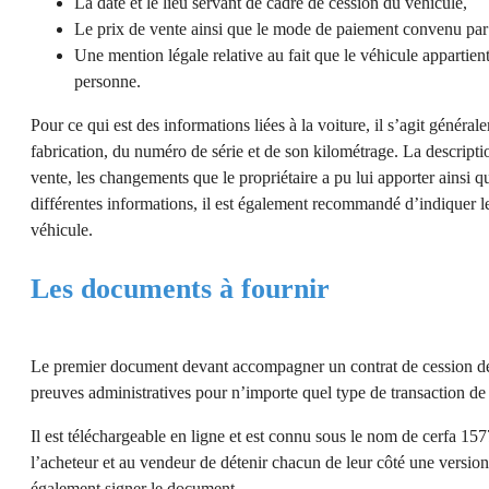
La date et le lieu servant de cadre de cession du véhicule,
Le prix de vente ainsi que le mode de paiement convenu par 
Une mention légale relative au fait que le véhicule appartient
personne.
Pour ce qui est des informations liées à la voiture, il s’agit généra
fabrication, du numéro de série et de son kilométrage. La descriptio
vente, les changements que le propriétaire a pu lui apporter ainsi qu
différentes informations, il est également recommandé d’indiquer 
véhicule.
Les documents à fournir
Le premier document devant accompagner un contrat de cession de vé
preuves administratives pour n’importe quel type de transaction de 
Il est téléchargeable en ligne et est connu sous le nom de cerfa 15
l’acheteur et au vendeur de détenir chacun de leur côté une version
également signer le document.