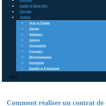
Parents
Santé et bien-être
Voyage
Autres
Actu et People
Amour
Animaux
Astuces
Automobile
Croyance
Divertissements
Entreprise
Emploi et Formation
Comment réaliser un contrat de c