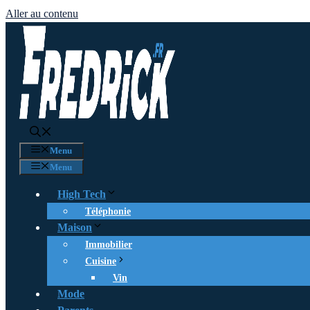
Aller au contenu
Menu
Menu
High Tech
Téléphonie
Maison
Immobilier
Cuisine
Vin
Mode