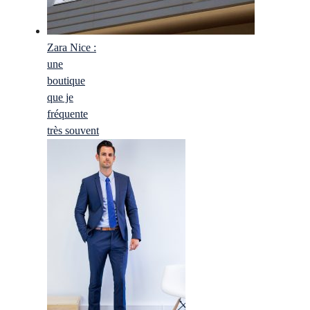
Zara Nice :
une
boutique
que je
fréquente
très souvent