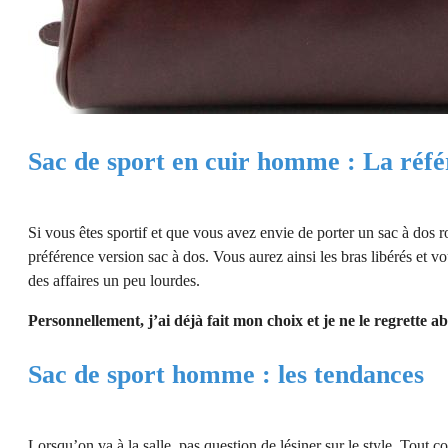
Sac de sport en cuir homme : La réfé
Si vous êtes sportif et que vous avez envie de porter un sac à dos r
préférence version sac à dos. Vous aurez ainsi les bras libérés et 
des affaires un peu lourdes.
Personnellement, j’ai déjà fait mon choix et je ne le regrette a
Sac de sport homme : les tendances
Lorsqu’on va à la salle, pas question de lésiner sur le style. Tout 