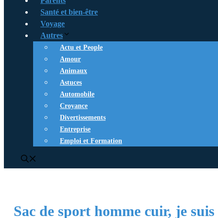
Parents
Santé et bien-être
Voyage
Autres
Actu et People
Amour
Animaux
Astuces
Automobile
Croyance
Divertissements
Entreprise
Emploi et Formation
Sac de sport homme cuir, je suis 