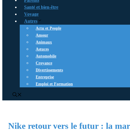
Parents
Santé et bien-être
Voyage
Autres
Actu et People
Amour
Animaux
Astuces
Automobile
Croyance
Divertissements
Entreprise
Emploi et Formation
Nike retour vers le futur : la ma