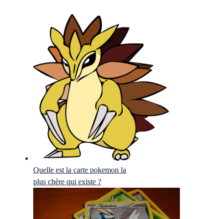
Quelle est la carte pokemon la
plus chère qui existe ?