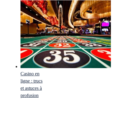
Casino en
ligne : trucs
et astuces à
profusion