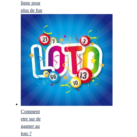
ligne pour
plus de fun
Comment
etre sur de
gagner au
loto ?