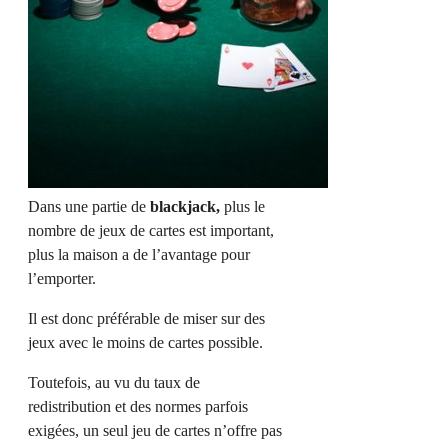
Dans une partie de
blackjack,
plus le
nombre de jeux de cartes est important,
plus la maison a de l’avantage pour
l’emporter.
Il est donc préférable de miser sur des
jeux avec le moins de cartes possible.
Toutefois, au vu du taux de
redistribution et des normes parfois
exigées, un seul jeu de cartes n’offre pas