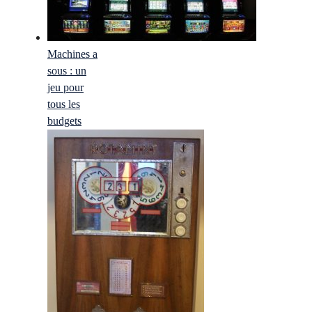
Machines a
sous : un
jeu pour
tous les
budgets