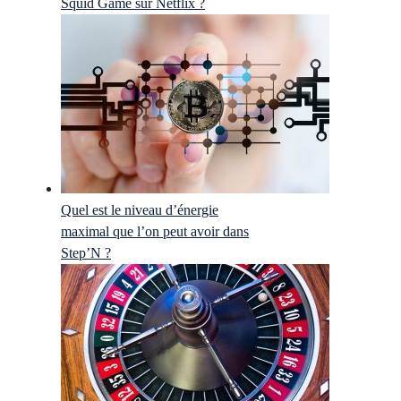
Squid Game sur Netflix ?
Quel est le niveau d’énergie
maximal que l’on peut avoir dans
Step’N ?