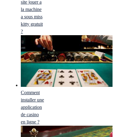
site jouer a
la machine
a sous miss
kitty gratuit
?
Comment
installer une
application
de casino
en ligne ?