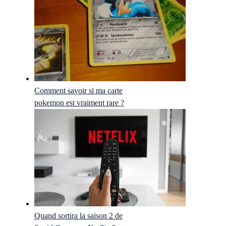
Comment savoir si ma carte
pokemon est vraiment rare ?
Quand sortira la saison 2 de