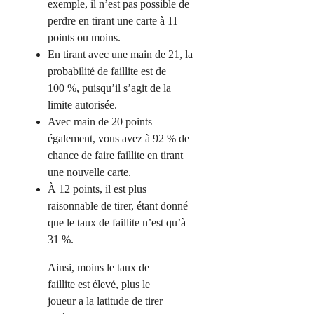
exemple, il n’est pas possible de
perdre en tirant une carte à 11
points ou moins.
En tirant avec une main de 21, la
probabilité de faillite est de
100 %, puisqu’il s’agit de la
limite autorisée.
Avec main de 20 points
également, vous avez à 92 % de
chance de faire faillite en tirant
une nouvelle carte.
À 12 points, il est plus
raisonnable de tirer, étant donné
que le taux de faillite n’est qu’à
31 %.
Ainsi, moins le taux de
faillite est élevé, plus le
joueur a la latitude de tirer