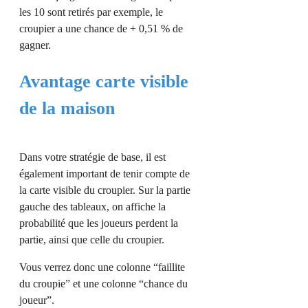
les 10 sont retirés par exemple, le
croupier a une chance de + 0,51 % de
gagner.
Avantage carte visible
de la maison
Dans votre stratégie de base, il est
également important de tenir compte de
la carte visible du croupier. Sur la partie
gauche des tableaux, on affiche la
probabilité que les joueurs perdent la
partie, ainsi que celle du croupier.
Vous verrez donc une colonne “faillite
du croupie” et une colonne “chance du
joueur”.