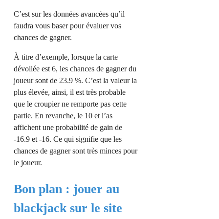
C’est sur les données avancées qu’il
faudra vous baser pour évaluer vos
chances de gagner.
À titre d’exemple, lorsque la carte
dévoilée est 6, les chances de gagner du
joueur sont de 23.9 %. C’est la valeur la
plus élevée, ainsi, il est très probable
que le croupier ne remporte pas cette
partie. En revanche, le 10 et l’as
affichent une probabilité de gain de
-16.9 et -16. Ce qui signifie que les
chances de gagner sont très minces pour
le joueur.
Bon plan : jouer au
blackjack sur le site