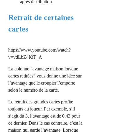
après distribution.
Retrait de certaines
cartes
https://www.youtube.com/watch?
v=vdLbZ4KiT_A
La colonne “avantage maison lorsque
cartes retirées” vous donne une idée sur
l’avantage que le croupier l’emporte
selon le numéro de la carte.
Le retrait des grandes cartes profite
toujours au joueur. Par exemple, s’il
s’agit du 3, l’avantage est de 0,43 pour
ce dernier. Dans le cas contraire, c’est la
maison qui garde l’avantage. Lorsque