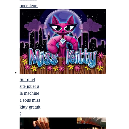
opérateurs
Sur quel
site jouer a
la machine
a sous miss
kitty gratuit
?