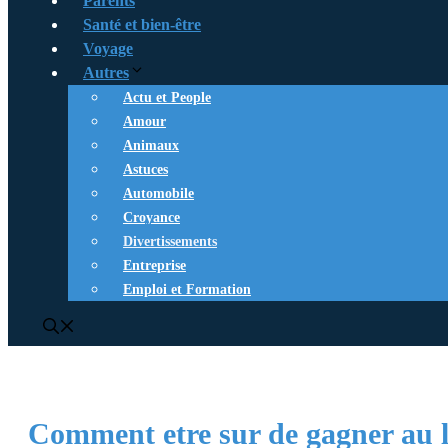
Parents
Santé et bien-être
Voyage
Autres
Actu et People
Amour
Animaux
Astuces
Automobile
Croyance
Divertissements
Entreprise
Emploi et Formation
Comment etre sur de gagner au l