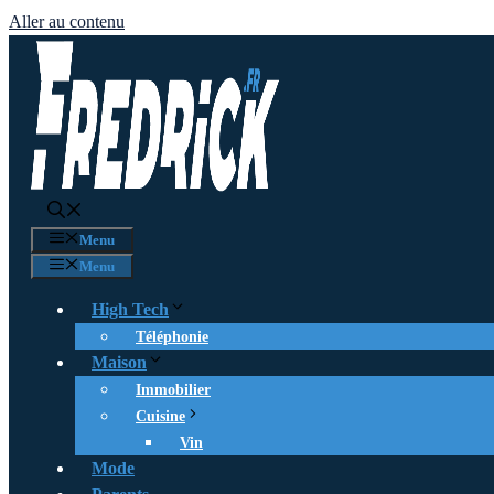
Aller au contenu
Menu
Menu
High Tech
Téléphonie
Maison
Immobilier
Cuisine
Vin
Mode