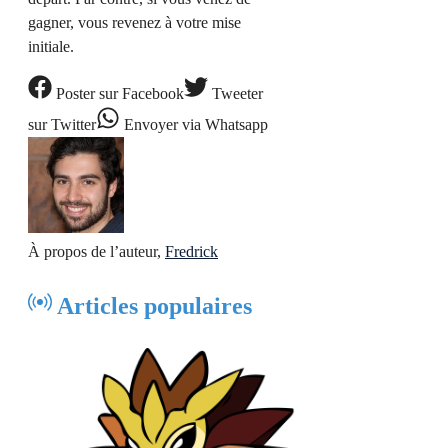
gagner, vous revenez à votre mise
initiale.
Poster
sur Facebook
Tweeter
sur Twitter
Envoyer
via Whatsapp
À propos de l’auteur,
Fredrick
Articles populaires