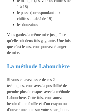
le manque (à savoir les chiffres de
1 à 18)
le passe (correspondant aux
chiffres au-delà de 19)
les douzaines
Vous gardez la même mise jusqu’à ce
qu’elle soit deux fois gagnante. Une fois
que c’est le cas, vous pouvez changer
de mise.
La méthode Labouchère
Si vous en avez assez de ces 2
techniques, vous avez la possibilité de
prendre plus de risques avec la méthode
Labouchère. Cette fois, vous aurez
besoin d’une feuille et d’un crayon ou
d’ouvrir une note sur votre smartphone.