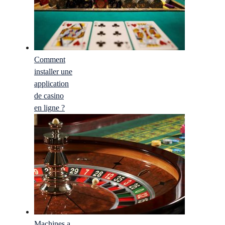
Comment
installer une
application
de casino
en ligne ?
Machines a