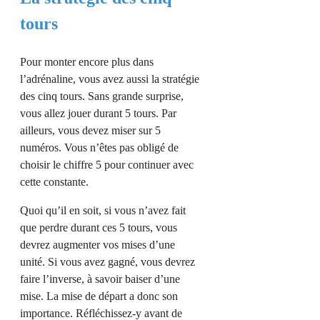
tours
Pour monter encore plus dans
l’adrénaline, vous avez aussi la stratégie
des cinq tours. Sans grande surprise,
vous allez jouer durant 5 tours. Par
ailleurs, vous devez miser sur 5
numéros. Vous n’êtes pas obligé de
choisir le chiffre 5 pour continuer avec
cette constante.
Quoi qu’il en soit, si vous n’avez fait
que perdre durant ces 5 tours, vous
devrez augmenter vos mises d’une
unité. Si vous avez gagné, vous devrez
faire l’inverse, à savoir baiser d’une
mise. La mise de départ a donc son
importance. Réfléchissez-y avant de