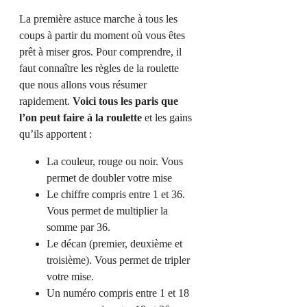
La première astuce marche à tous les
coups à partir du moment où vous êtes
prêt à miser gros. Pour comprendre, il
faut connaître les règles de la roulette
que nous allons vous résumer
rapidement.
Voici tous les paris que
l’on peut faire à la roulette
et les gains
qu’ils apportent :
La couleur, rouge ou noir. Vous
permet de doubler votre mise
Le chiffre compris entre 1 et 36.
Vous permet de multiplier la
somme par 36.
Le décan (premier, deuxième et
troisième). Vous permet de tripler
votre mise.
Un numéro compris entre 1 et 18