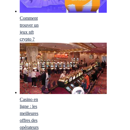
Comment
trouver un
jeux nft
crypto ?
Casino en
ligne : les
meilleures
offres des
opérateurs