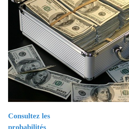
Consultez les
probabilités