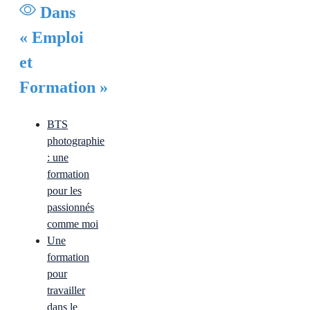
Dans
« Emploi
et
Formation »
BTS
photographie
: une
formation
pour les
passionnés
comme moi
Une
formation
pour
travailler
dans le