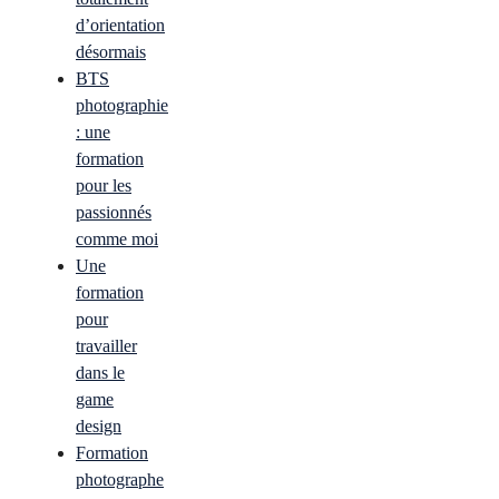
d’orientation
désormais
BTS
photographie
: une
formation
pour les
passionnés
comme moi
Une
formation
pour
travailler
dans le
game
design
Formation
photographe