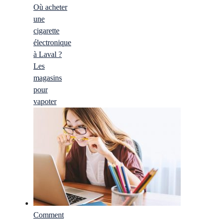
Où acheter
une
cigarette
électronique
à Laval ?
Les
magasins
pour
vapoter
Comment