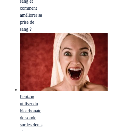
sang et
comment
améliorer sa
prise de
sang ?
Peut-on
utiliser du
bicarbonate
de soude
sur les dents