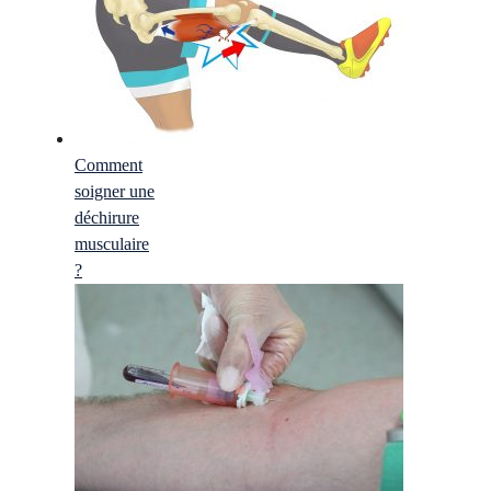
Comment
soigner une
déchirure
musculaire
?