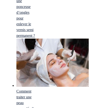
une
ponceuse
d’ongles
pour
enlever le
vernis semi
permanent ?
Comment
traiter une
peau