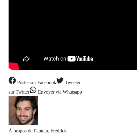
Poster
sur Facebook
Tweeter
sur Twitter
Envoyer
via Whatsapp
À propos de l’auteur,
Fredrick