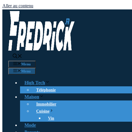
Aller au contenu
Menu
Menu
High Tech
Téléphonie
Maison
Immobilier
Cuisine
Vin
Mode