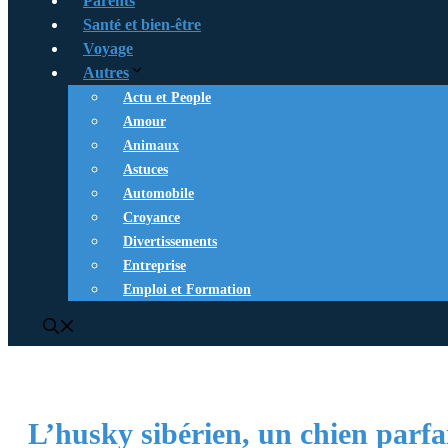
Parents
Santé et bien-être
Voyage
Autres
Actu et People
Amour
Animaux
Astuces
Automobile
Croyance
Divertissements
Entreprise
Emploi et Formation
L’husky sibérien, un chien parfa